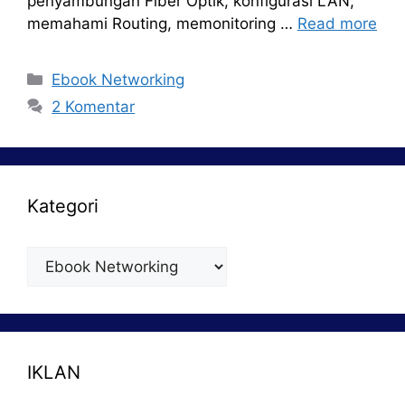
penyambungan Fiber Optik, konfigurasi LAN,
memahami Routing, memonitoring …
Read more
Kategori
Ebook Networking
2 Komentar
Kategori
Kategori
IKLAN