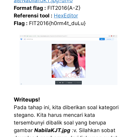
a8/NabilahJKT.jpg?dl=0
Format flag :
FIT2016{A-Z}
Referensi tool :
HexEditor
Flag :
FIT2016{h0rm4t_duLu}
Writeups!
Pada tahap ini, kita diberikan soal kategori
stegano. Kita harus mencari kata
tersembunyi dibalik soal yang berupa
gambar
NabilaKJT.jpg
:v. Silahkan sobat