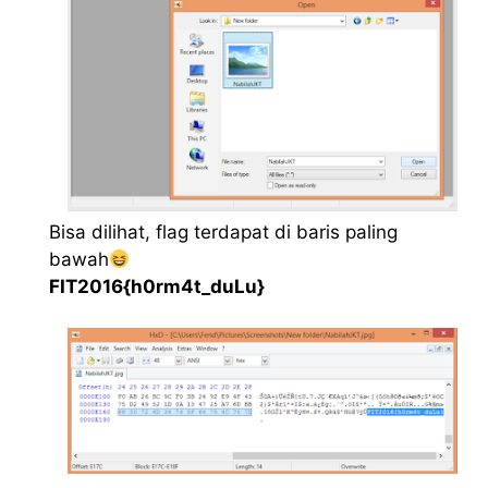
Bisa dilihat, flag terdapat di baris paling
bawah
FIT2016{h0rm4t_duLu}