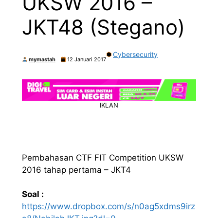
UKSW 2016 –
JKT48 (Stegano)
Cybersecurity
mymastah
12 Januari 2017
IKLAN
Pembahasan CTF FIT Competition UKSW
2016 tahap pertama – JKT4
Soal :
https://www.dropbox.com/s/n0ag5xdms9irz