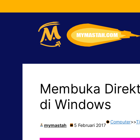
Langsung
ke
isi
Membuka Direkt
di Windows
Computer
>>
T
mymastah
5 Februari 2017