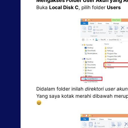
Mengakses Folder User Akun yang 
Buka
Local Disk C
, pilih folder
Users
Didalam folder inilah
direktori user akun
Yang saya kotak merahi dibawah merupa