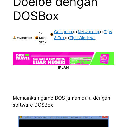
Doeloe dengan
DOSBox
Computer
>>
Networking
>>
Tips
12
& Trik
>>
Tips Windows
mymastah
Maret
2017
IKLAN
Memainkan game DOS jaman dulu dengan
software DOSBox