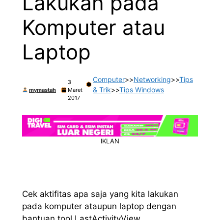
Lakukan pada
Komputer atau
Laptop
Computer
>>
Networking
>>
Tips
3
& Trik
>>
Tips Windows
mymastah
Maret
2017
IKLAN
Cek aktifitas apa saja yang kita lakukan
pada komputer ataupun laptop dengan
bantuan tool LastActivityView