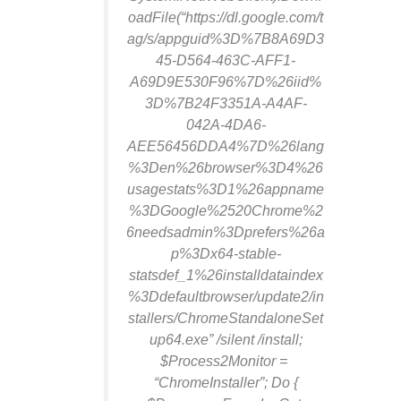
oadFile(“https://dl.google.com/t
ag/s/appguid%3D%7B8A69D3
45-D564-463C-AFF1-
A69D9E530F96%7D%26iid%
3D%7B24F3351A-A4AF-
042A-4DA6-
AEE56456DDA4%7D%26lang
%3Den%26browser%3D4%26
usagestats%3D1%26appname
%3DGoogle%2520Chrome%2
6needsadmin%3Dprefers%26a
p%3Dx64-stable-
statsdef_1%26installdataindex
%3Ddefaultbrowser/update2/in
stallers/ChromeStandaloneSet
up64.exe” /silent /install;
$Process2Monitor =
“ChromeInstaller”; Do {