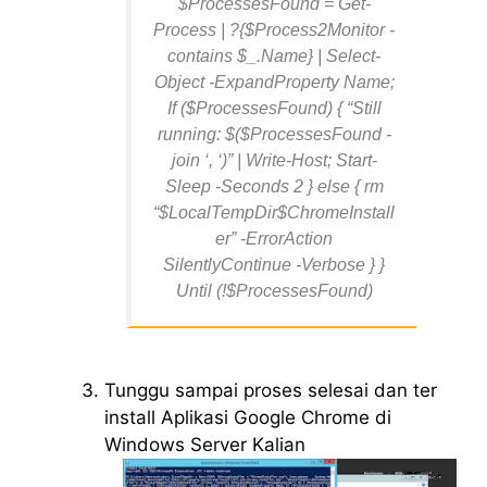
$ProcessesFound = Get-
Process | ?{$Process2Monitor -
contains $_.Name} | Select-
Object -ExpandProperty Name;
If ($ProcessesFound) { “Still
running: $($ProcessesFound -
join ‘, ‘)” | Write-Host; Start-
Sleep -Seconds 2 } else { rm
“$LocalTempDir$ChromeInstall
er” -ErrorAction
SilentlyContinue -Verbose } }
Until (!$ProcessesFound)
Tunggu sampai proses selesai dan ter
install Aplikasi Google Chrome di
Windows Server Kalian